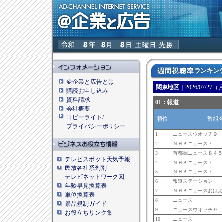
＠企業と広告とは
関東地区
｜2026/07/27
購読お申し込み
資料請求
01：報道
会社概要
コピーライト/
順位
番組
プライバシーポリシー
1
ニュースウオッチ９
2
ＮＨＫニュース７
3
首都圏ニュース８４
テレビスポット天気予報
4
ＮＨＫニュース７
民放各社系列別
5
ＮＨＫニュース７
テレビネットワーク図
6
報道ステーション
年齢早見換算表
7
ＮＨＫニュースおは
単位換算表
8
ニュース
景品規制ガイド
9
ニュースウオッチ９
お役立ちリンク集
10
ニュース