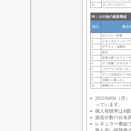
10
サンデースポーツ
08：その他の娯楽番組
順位
番組
1
ポツンと一軒家
2
ぐるぐるナインティ
3
ザワつく！金曜日
4
笑点
4
世界の果てまでイッテ
6
ザ！鉄腕！ＤＡＳＨ
6
バナナマンのせっか
8
マツコ＆有吉かりそ
9
月曜から夜ふかし
10
秘密のケンミンＳＨ
2022/04/04
っています。
個人視聴率は4
放送分数15分未
レギュラー番組
最も高い視聴率