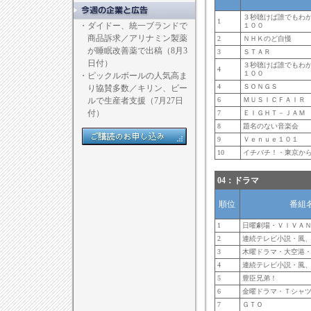
３秒聴けば誰でもわ
1
・
ダイドー、統一ブランドで
１００
商品訴求／アリナミン製薬
2
ＮＨＫのど自慢
が睡眠改善薬で出稿（8月3
3
ＳＴＡＲ
日付）
３秒聴けば誰でもわ
4
１００
・
ピックルボールの人気高ま
4
ＳＯＮＧＳ
り協賛多数／キリン、ビー
ルで生産者支援（7月27日
6
ＭＵＳＩＣＦＡＩＲ
付）
7
ＥＩＧＨＴ－ＪＡＭ
8
題名のない音楽会
9
Ｖｅｎｕｅ１０１
10
イチバチ！・東京か
04：ドラマ
順位
番組
1
日曜劇場・ＶＩＶＡ
2
連続テレビ小説・風
3
木曜ドラマ・大空港
4
連続テレビ小説・風
5
豊臣兄弟！
6
金曜ドラマ・Ｔシャ
7
ＧＴＯ