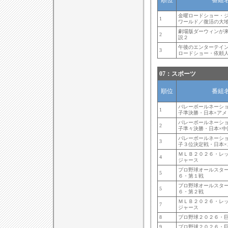
順位
番組
金曜ロードショー・
1
ワールド／復活の大
劇場版ダーウィンが
2
説２
午後のエンターテイ
3
ロードショー・依頼
07：スポーツ
順位
番組
バレーボールネーシ
1
子準決勝・日本×アメ
バレーボールネーシ
2
子準々決勝・日本×中
バレーボールネーシ
3
子３位決定戦・日本×
ＭＬＢ２０２６・レッ
4
ジャース
プロ野球オールスタ
5
６・第１戦
プロ野球オールスタ
5
６・第２戦
ＭＬＢ２０２６・レッ
7
ジャース
8
プロ野球２０２６・巨
9
プロ野球２０２６・巨