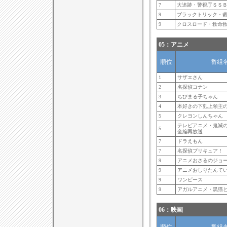
7
大追跡・警視庁ＳＳ
9
ブラックトリック・
9
クロスロード・救命
05：アニメ
順位
番組
1
サザエさん
2
名探偵コナン
3
ちびまる子ちゃん
4
本好きの下剋上領主
5
クレヨンしんちゃん
テレビアニメ・鬼滅
5
全編再放送
7
ドラえもん
7
名探偵プリキュア！
9
アニメおさるのジョ
9
アニメおしりたんて
9
ワンピース
9
アガルアニメ・黒猫
06：映画