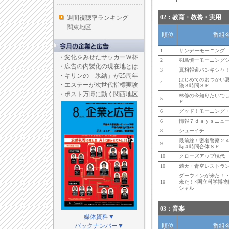
02：教育・教養・実用
週間視聴率ランキング
関東地区
順位
番組
1
サンデーモーニング
・
変化をみせたサッカーＷ杯
2
羽鳥慎一モーニング
・
広告の内製化の現在地とは
3
真相報道バンキシャ
・
キリンの「氷結」が25周年
はじめてのおつかい
4
・
エステーが次世代指標実験
険３時間ＳＰ
・
ポスト万博に動く関西地区
林修の今知りたいで
5
Ｐ
6
グッド！モーニング
6
情報７ｄａｙｓニュ
8
シューイチ
最前線！密着警察２
9
時４時間合体ＳＰ
10
クローズアップ現代
10
満天・青空レストラ
ダーウィンが来た！
10
来た！×国立科学博物
シャル
03：音楽
媒体資料▼
バックナンバー▼
順位
番組