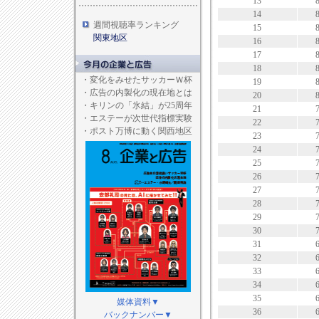
13
14
週間視聴率ランキング
15
関東地区
16
17
18
・
変化をみせたサッカーＷ杯
19
・
広告の内製化の現在地とは
20
・
キリンの「氷結」が25周年
21
・
エステーが次世代指標実験
22
・
ポスト万博に動く関西地区
23
24
25
26
27
28
29
30
31
32
33
34
35
媒体資料▼
36
バックナンバー▼