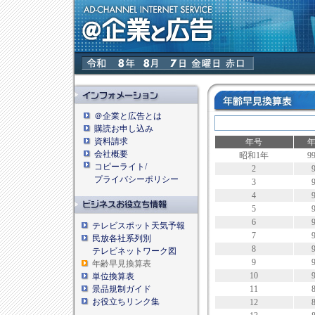
＠企業と広告とは
購読お申し込み
資料請求
年号
会社概要
昭和1年
9
コピーライト/
2
プライバシーポリシー
3
4
5
6
テレビスポット天気予報
7
民放各社系列別
8
テレビネットワーク図
9
年齢早見換算表
10
単位換算表
景品規制ガイド
11
お役立ちリンク集
12