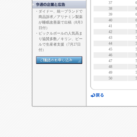
37
38
・
ダイドー、統一ブランドで
39
商品訴求／アリナミン製薬
40
が睡眠改善薬で出稿（8月3
41
日付）
42
・
ピックルボールの人気高ま
43
り協賛多数／キリン、ビー
44
ルで生産者支援（7月27日
45
付）
46
47
48
49
50