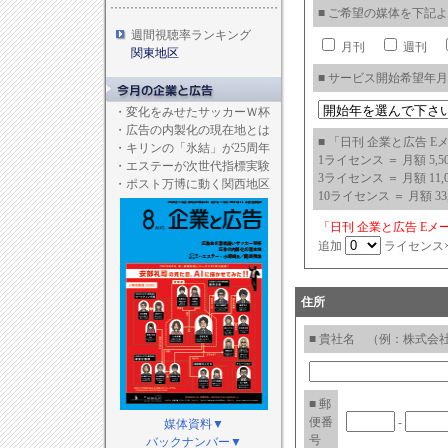
■ ご希望の媒体を下記
週間視聴率ランキング
月刊
週刊
関東地区
■ サービス開始希望年
・
変化をみせたサッカーＷ杯
・
広告の内製化の現在地とは
■ 「日刊 企業と広告 
・
キリンの「氷結」が25周年
1ライセンス ＝ 月額 5,50
・
エステーが次世代指標実験
3ライセンス ＝ 月額 11,0
・
ポスト万博に動く関西地区
10ライセンス ＝ 月額 33,
「日刊 企業と広告 E
追加
ライセンス×
住所
■ 貴社名 （例：株式会社
■ 郵
便番
-
媒体資料▼
号
バックナンバー▼