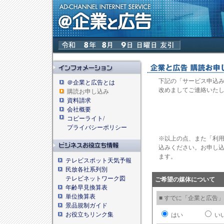
下記の「サービス申込み
＠企業と広告とは
改めましてご連絡いた
購読お申し込み
資料請求
会社概要
コピーライト/
プライバシーポリシー
※以上の点、また「利
込みください。お申し込
ます。
テレビスポット天気予報
民放各社系列別
テレビネットワーク図
ご希望の媒体について
年齢早見換算表
単位換算表
■ すでに「企業と広告
景品規制ガイド
お役立ちリンク集
はい
い