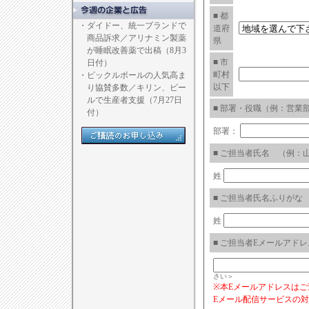
■ 都
・
ダイドー、統一ブランドで
道府
商品訴求／アリナミン製薬
県
が睡眠改善薬で出稿（8月3
■ 市
日付）
町村
・
ピックルボールの人気高ま
以下
り協賛多数／キリン、ビー
ルで生産者支援（7月27日
■ 部署・役職（例：営業
付）
部署：
■ ご担当者氏名 （例：
姓
■ ご担当者氏名ふりがな
姓
■ ご担当者Eメールアドレス（例
さい＞
※本Eメールアドレスは
Eメール配信サービスの