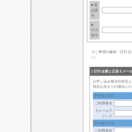
■ 電
話番
号
■
FAX
番号
※ご希望の媒体「日刊 
い。
[ 日刊 企業と広告 Eメ
お申し込み後当社担当よ
現在お決まりの場合にの
ライセンス1
ご利用者名
Eメールア
ドレス
ライセンス3
ご利用者名