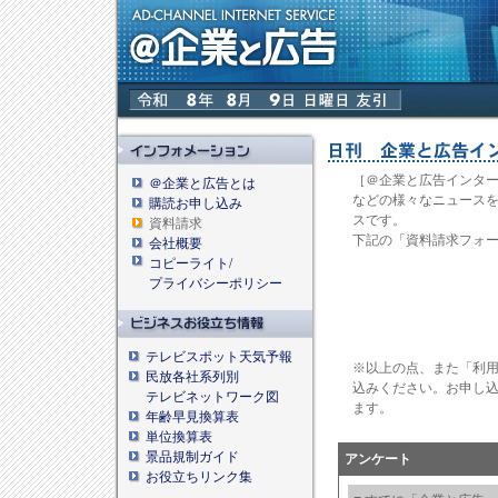
［＠企業と広告インタ
＠企業と広告とは
などの様々なニュース
購読お申し込み
スです。
資料請求
下記の「資料請求フォ
会社概要
コピーライト/
プライバシーポリシー
テレビスポット天気予報
※以上の点、また「利
民放各社系列別
込みください。お申し込
テレビネットワーク図
ます。
年齢早見換算表
単位換算表
景品規制ガイド
アンケート
お役立ちリンク集