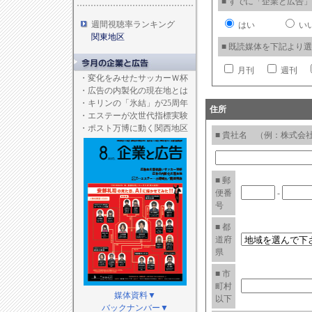
■ すでに「企業と広告
週間視聴率ランキング
はい
い
関東地区
■ 既読媒体を下記より
月刊
週刊
・
変化をみせたサッカーＷ杯
・
広告の内製化の現在地とは
・
キリンの「氷結」が25周年
住所
・
エステーが次世代指標実験
・
ポスト万博に動く関西地区
■ 貴社名 （例：株式会社
■ 郵
便番
-
号
■ 都
道府
県
■ 市
町村
媒体資料▼
以下
バックナンバー▼