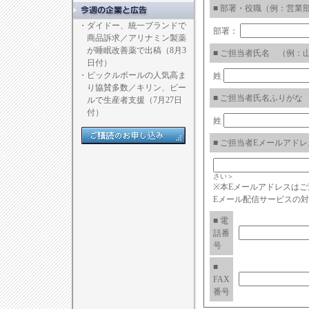
■ 部署・役職（例：営業
・
ダイドー、統一ブランドで
部署：
商品訴求／アリナミン製薬
が睡眠改善薬で出稿（8月3
■ ご担当者氏名 （例：
日付）
・
ピックルボールの人気高ま
姓
り協賛多数／キリン、ビー
■ ご担当者氏名ふりがな
ルで生産者支援（7月27日
付）
姓
■ ご担当者Eメールアドレス（例
さい＞
※本Eメールアドレスは
Eメール配信サービスの
■ 電
話番
号
■
FAX
番号